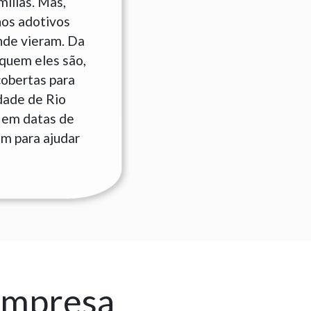
ílias. Mas,
hos adotivos
nde vieram. Da
quem eles são,
cobertas para
dade de Rio
 em datas de
am para ajudar
empresa