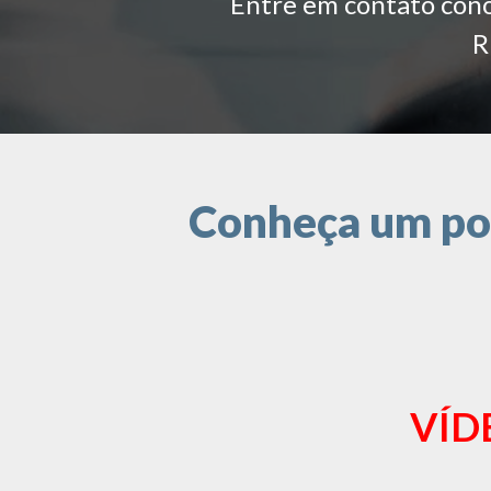
Entre em contato conos
R
Conheça um pou
VÍD