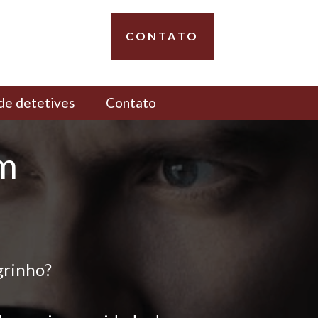
CONTATO
de detetives
Contato
em
grinho?