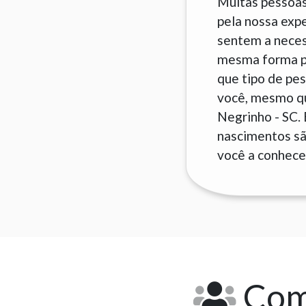
Muitas pessoas
pela nossa exp
sentem a neces
mesma forma pa
que tipo de pes
você, mesmo que
Negrinho - SC.
nascimentos são
você a conhecer
Como