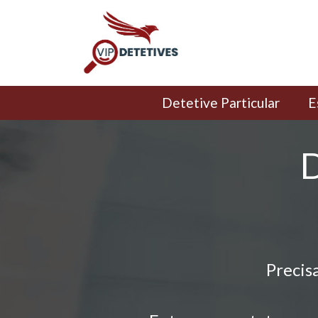
Detetive Particular
E
D
Precis