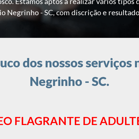
co. Estamos aptos a realizar vários tipos 
io Negrinho - SC, com discrição e resultado
co dos nossos serviços n
Negrinho - SC.
EO FLAGRANTE DE ADULT