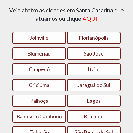
Veja abaixo as cidades em Santa Catarina que
atuamos ou clique
AQUI
Joinville
Florianópolis
Blumenau
São José
Chapecó
Itajaí
Criciúma
Jaraguá do Sul
Palhoça
Lages
Balneário Camboriú
Brusque
Tubarão
São Bento do Sul