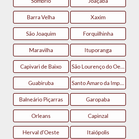
Sombrio
Joaçaba
Barra Velha
Xaxim
São Joaquim
Forquilhinha
Maravilha
Ituporanga
Capivari de Baixo
São Lourenço do Oeste
Guabiruba
Santo Amaro da Imperatriz
Balneário Piçarras
Garopaba
Orleans
Capinzal
Herval d'Oeste
Itaiópolis