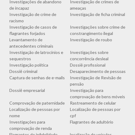
Investigações de abandono
Investigação de crimes de
de incapaz
ameaças
Investigação de crime de
Investigação de ficha criminal
racismo
Investigação de casos de
Investigações sobre crime de
flagrantes forjados
constrangimento ilegal
Levantamento de
Investigação de roubo
antecedentes criminais
Investigação de latrocínios e
Investigações sobre
sequestros
concorrência desleal
Investigação política
Dossiê profissional
Dossiê criminal
Desaparecimento de pessoas
Captura de senhas de e-mails
Investigação de Revisão de
pensão
Dossiê empresarial
Investigação para
comprovação de bens móveis
Comprovação de paternidade
Rastreamento de celular
Localização de pessoas por
Localização de pessoas por
nome
cpf
Investigações para
Flagrantes de adultério
comprovação de renda
Flagrantes de infidelidade
localização de veículos