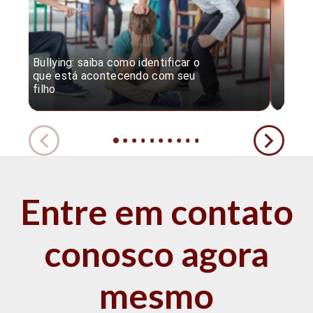
Bullying: saiba como identificar o
Desc
que está acontecendo com seu
desv
filho
expe
Entre em contato
conosco agora
mesmo