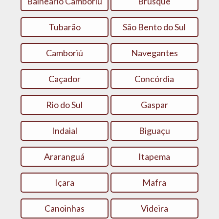
Balneário Camboriú
Brusque
Tubarão
São Bento do Sul
Camboriú
Navegantes
Caçador
Concórdia
Rio do Sul
Gaspar
Indaial
Biguaçu
Araranguá
Itapema
Içara
Mafra
Canoinhas
Videira