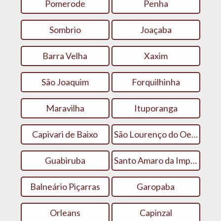
Pomerode
Penha
Sombrio
Joaçaba
Barra Velha
Xaxim
São Joaquim
Forquilhinha
Maravilha
Ituporanga
Capivari de Baixo
São Lourenço do Oeste
Guabiruba
Santo Amaro da Imperatriz
Balneário Piçarras
Garopaba
Orleans
Capinzal