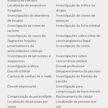
indébita de veículos
Localização de assassinos
Investigação de tráfico de
foragidos
drogas
Investigações de abandono
Investigação de crimes de
de incapaz
ameaças
Investigação de crime de
Investigação de ficha criminal
racismo
Investigação de casos de
Investigações sobre crime de
flagrantes forjados
constrangimento ilegal
Levantamento de
Investigação de roubo
antecedentes criminais
Investigação de latrocínios e
Investigações sobre
sequestros
concorrência desleal
Investigação política
Dossiê profissional
Dossiê criminal
Desaparecimento de pessoas
Captura de senhas de e-mails
Investigação de Revisão de
pensão
Dossiê empresarial
Investigação para
comprovação de bens móveis
Comprovação de paternidade
Rastreamento de celular
Localização de pessoas por
Localização de pessoas por
nome
cpf