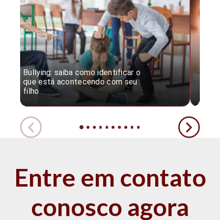
Bullying: saiba como identificar o
Desc
que está acontecendo com seu
desv
filho
expe
Entre em contato
conosco agora