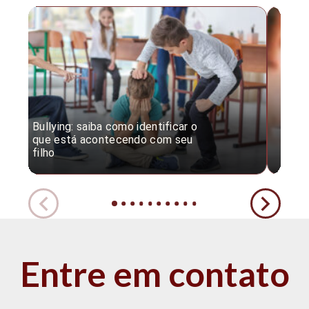
Bullying: saiba como identificar o
Desc
que está acontecendo com seu
desv
filho
expe
Entre em contato