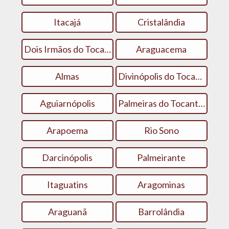
Itacajá
Cristalândia
Dois Irmãos do Tocantins
Araguacema
Almas
Divinópolis do Tocantins
Aguiarnópolis
Palmeiras do Tocantins
Arapoema
Rio Sono
Darcinópolis
Palmeirante
Itaguatins
Aragominas
Araguanã
Barrolândia