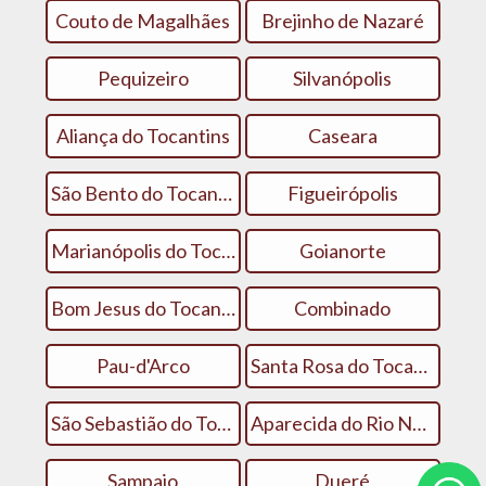
Couto de Magalhães
Brejinho de Nazaré
Pequizeiro
Silvanópolis
Aliança do Tocantins
Caseara
São Bento do Tocantins
Figueirópolis
Marianópolis do Tocantins
Goianorte
Bom Jesus do Tocantins
Combinado
Pau-d'Arco
Santa Rosa do Tocantins
São Sebastião do Tocantins
Aparecida do Rio Negro
Sampaio
Dueré