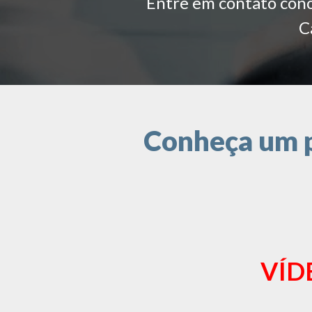
Entre em contato conos
C
Conheça um p
VÍD