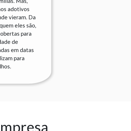
ílias. Mas,
hos adotivos
nde vieram. Da
quem eles são,
cobertas para
idade de
adas em datas
lizam para
lhos.
empresa