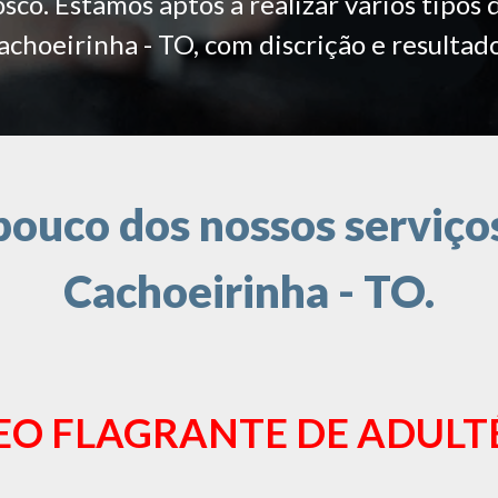
co. Estamos aptos a realizar vários tipos 
achoeirinha - TO, com discrição e resultado
ouco dos nossos serviços
Cachoeirinha - TO.
EO FLAGRANTE DE ADULT