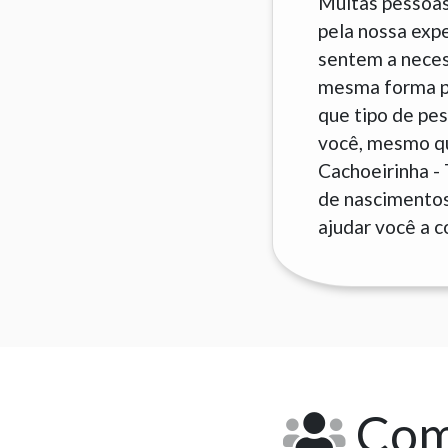
Muitas pessoas
pela nossa exp
sentem a neces
mesma forma pa
que tipo de pes
você, mesmo que
Cachoeirinha -
de nascimentos 
ajudar você a c
Como