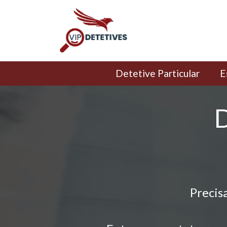
Detetive Particular
E
D
Precis