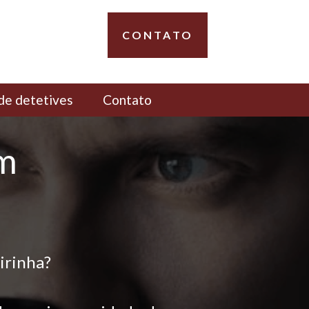
CONTATO
de detetives
Contato
em
irinha?