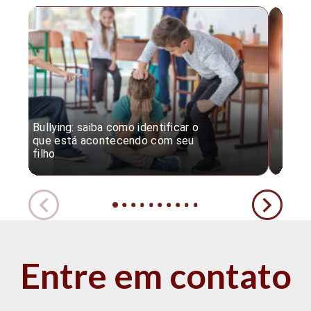
Bullying: saiba como identificar o
Desc
que está acontecendo com seu
desv
filho
expe
Entre em contato