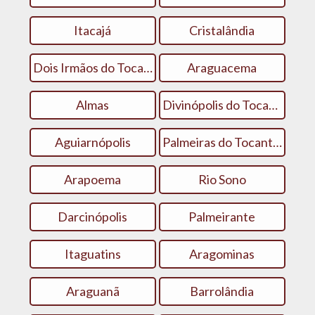
Itacajá
Cristalândia
Dois Irmãos do Tocantins
Araguacema
Almas
Divinópolis do Tocantins
Aguiarnópolis
Palmeiras do Tocantins
Arapoema
Rio Sono
Darcinópolis
Palmeirante
Itaguatins
Aragominas
Araguanã
Barrolândia