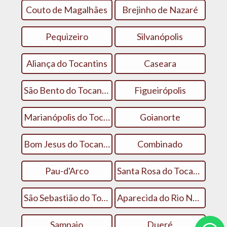
Couto de Magalhães
Brejinho de Nazaré
Pequizeiro
Silvanópolis
Aliança do Tocantins
Caseara
São Bento do Tocantins
Figueirópolis
Marianópolis do Tocantins
Goianorte
Bom Jesus do Tocantins
Combinado
Pau-d'Arco
Santa Rosa do Tocantins
São Sebastião do Tocantins
Aparecida do Rio Negro
Sampaio
Dueré