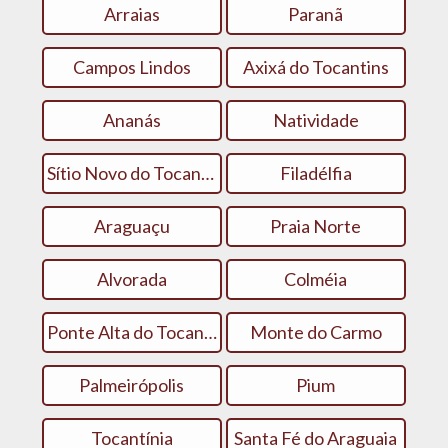
Arraias
Paranã
Campos Lindos
Axixá do Tocantins
Ananás
Natividade
Sítio Novo do Tocantins
Filadélfia
Araguaçu
Praia Norte
Alvorada
Colméia
Ponte Alta do Tocantins
Monte do Carmo
Palmeirópolis
Pium
Tocantínia
Santa Fé do Araguaia