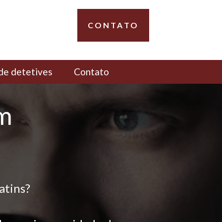
CONTATO
de detetives
Contato
em
atins?