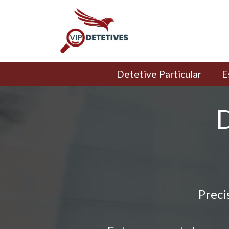
Detetive Particular
E
D
Preci