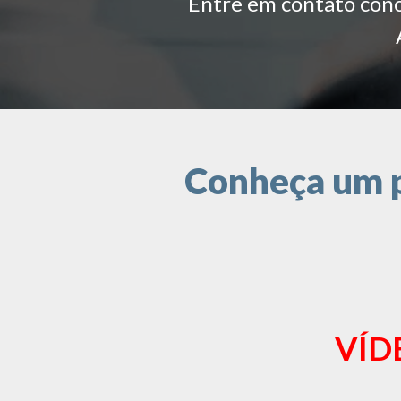
Entre em contato conos
Conheça um p
VÍD