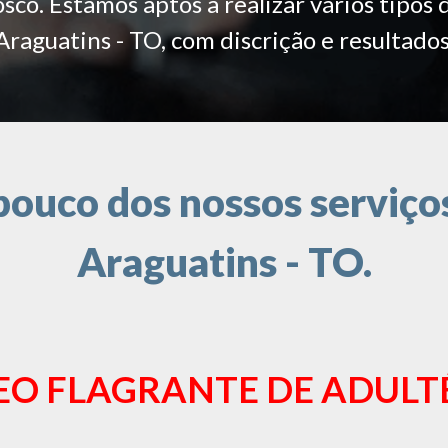
co. Estamos aptos a realizar vários tipos 
Araguatins - TO, com discrição e resultados
ouco dos nossos serviços
Araguatins - TO.
EO FLAGRANTE DE ADULT