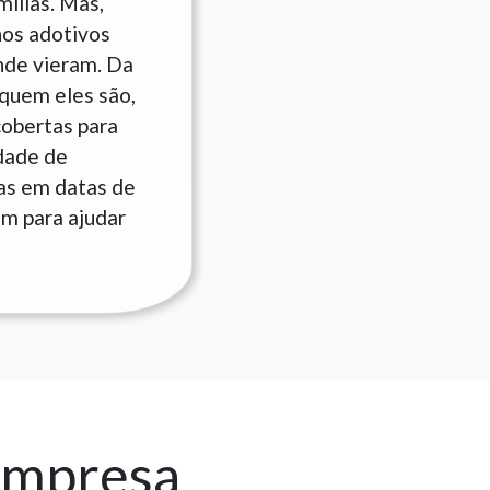
ílias. Mas,
hos adotivos
nde vieram. Da
quem eles são,
cobertas para
idade de
as em datas de
am para ajudar
empresa