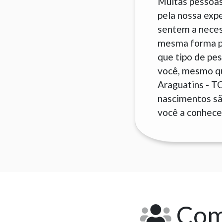
Muitas pessoas
pela nossa exp
sentem a neces
mesma forma pa
que tipo de pes
você, mesmo que
Araguatins - T
nascimentos são
você a conhecer
Como