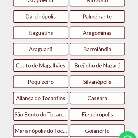
Arapoema
Rio Sono
Darcinópolis
Palmeirante
Itaguatins
Aragominas
Araguanã
Barrolândia
Couto de Magalhães
Brejinho de Nazaré
Pequizeiro
Silvanópolis
Aliança do Tocantins
Caseara
São Bento do Tocantins
Figueirópolis
Marianópolis do Tocantins
Goianorte