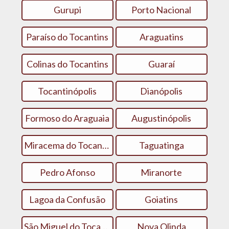
Gurupi
Porto Nacional
Paraíso do Tocantins
Araguatins
Colinas do Tocantins
Guaraí
Tocantinópolis
Dianópolis
Formoso do Araguaia
Augustinópolis
Miracema do Tocantins
Taguatinga
Pedro Afonso
Miranorte
Lagoa da Confusão
Goiatins
São Miguel do Tocantins
Nova Olinda