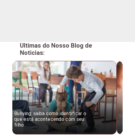
Ultimas do Nosso Blog de
Noticias:
Bullying: saiba como identificar o
Desc
que está acontecendo com seu
desv
filho
expe