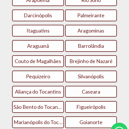
Arapoema
Rio Sono
Darcinópolis
Palmeirante
Itaguatins
Aragominas
Araguanã
Barrolândia
Couto de Magalhães
Brejinho de Nazaré
Pequizeiro
Silvanópolis
Aliança do Tocantins
Caseara
São Bento do Tocantins
Figueirópolis
Marianópolis do Tocantins
Goianorte