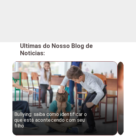
Ultimas do Nosso Blog de
Noticias:
Bullying: saiba como identificar o
Desc
que está acontecendo com seu
desv
filho
expe