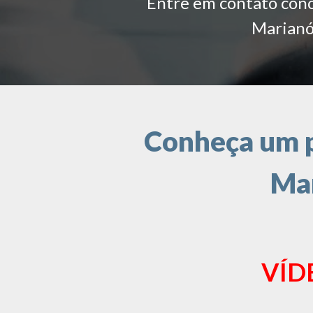
Entre em contato conos
Marianóp
Conheça um p
Mar
VÍD