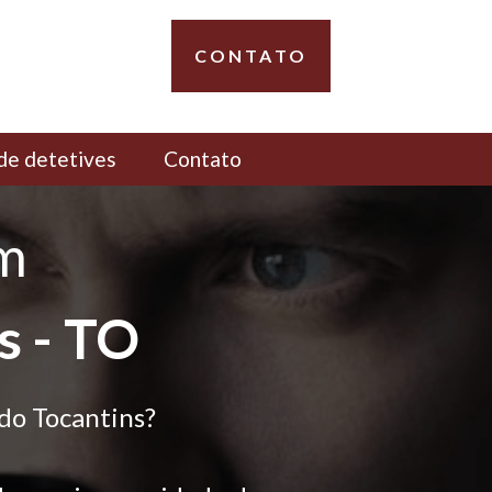
CONTATO
de detetives
Contato
em
s - TO
do Tocantins?