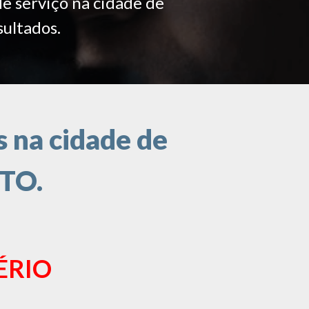
de serviço na cidade de
sultados.
 na cidade de
 TO.
ÉRIO