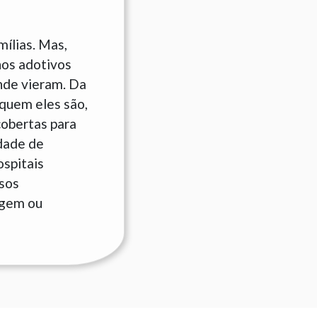
ílias. Mas,
hos adotivos
nde vieram. Da
quem eles são,
cobertas para
idade de
ospitais
sos
rigem ou