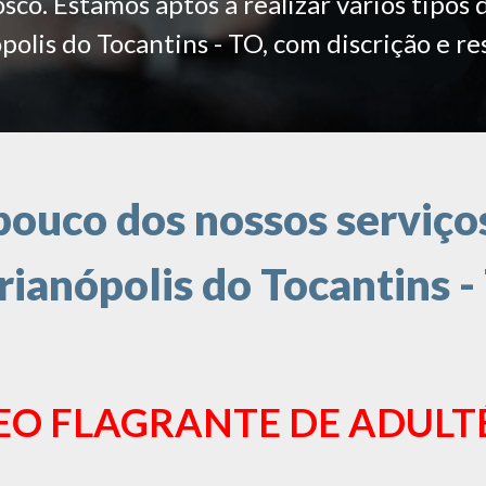
co. Estamos aptos a realizar vários tipos 
olis do Tocantins - TO, com discrição e re
ouco dos nossos serviços
ianópolis do Tocantins -
EO FLAGRANTE DE ADULT