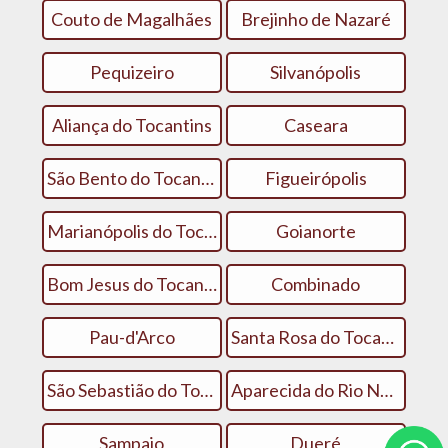
Couto de Magalhães
Brejinho de Nazaré
Pequizeiro
Silvanópolis
Aliança do Tocantins
Caseara
São Bento do Tocantins
Figueirópolis
Marianópolis do Tocantins
Goianorte
Bom Jesus do Tocantins
Combinado
Pau-d'Arco
Santa Rosa do Tocantins
São Sebastião do Tocantins
Aparecida do Rio Negro
Sampaio
Dueré