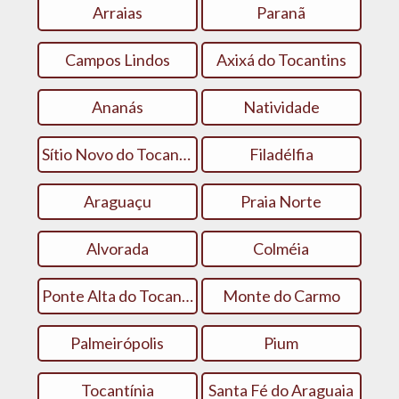
Arraias
Paranã
Campos Lindos
Axixá do Tocantins
Ananás
Natividade
Sítio Novo do Tocantins
Filadélfia
Araguaçu
Praia Norte
Alvorada
Colméia
Ponte Alta do Tocantins
Monte do Carmo
Palmeirópolis
Pium
Tocantínia
Santa Fé do Araguaia