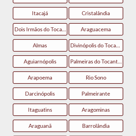
Itacajá
Cristalândia
Dois Irmãos do Tocantins
Araguacema
Almas
Divinópolis do Tocantins
Aguiarnópolis
Palmeiras do Tocantins
Arapoema
Rio Sono
Darcinópolis
Palmeirante
Itaguatins
Aragominas
Araguanã
Barrolândia