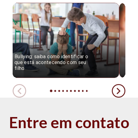
Bullying: saiba como identificar o
Desc
que está acontecendo com seu
desv
filho
expe
Entre em contato