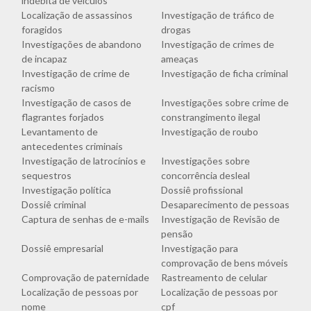
indébita de veículos
Localização de assassinos
Investigação de tráfico de
foragidos
drogas
Investigações de abandono
Investigação de crimes de
de incapaz
ameaças
Investigação de crime de
Investigação de ficha criminal
racismo
Investigação de casos de
Investigações sobre crime de
flagrantes forjados
constrangimento ilegal
Levantamento de
Investigação de roubo
antecedentes criminais
Investigação de latrocínios e
Investigações sobre
sequestros
concorrência desleal
Investigação política
Dossiê profissional
Dossiê criminal
Desaparecimento de pessoas
Captura de senhas de e-mails
Investigação de Revisão de
pensão
Dossiê empresarial
Investigação para
comprovação de bens móveis
Comprovação de paternidade
Rastreamento de celular
Localização de pessoas por
Localização de pessoas por
nome
cpf