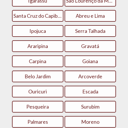
Igarassu
São Lourenço da Mata
Santa Cruz do Capibaribe
Abreu e Lima
Ipojuca
Serra Talhada
Araripina
Gravatá
Carpina
Goiana
Belo Jardim
Arcoverde
Ouricuri
Escada
Pesqueira
Surubim
Palmares
Moreno