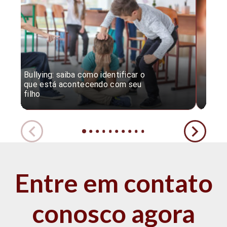
Bullying: saiba como identificar o
Desc
que está acontecendo com seu
desv
filho
expe
Entre em contato
conosco agora