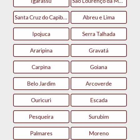
Igarassu
São Lourenço da Mata
Santa Cruz do Capibaribe
Abreu e Lima
Ipojuca
Serra Talhada
Araripina
Gravatá
Carpina
Goiana
Belo Jardim
Arcoverde
Ouricuri
Escada
Pesqueira
Surubim
Palmares
Moreno