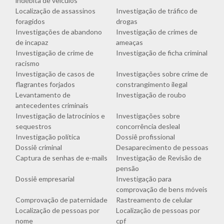
indébita de veículos
Localização de assassinos
Investigação de tráfico de
foragidos
drogas
Investigações de abandono
Investigação de crimes de
de incapaz
ameaças
Investigação de crime de
Investigação de ficha criminal
racismo
Investigação de casos de
Investigações sobre crime de
flagrantes forjados
constrangimento ilegal
Levantamento de
Investigação de roubo
antecedentes criminais
Investigação de latrocínios e
Investigações sobre
sequestros
concorrência desleal
Investigação política
Dossiê profissional
Dossiê criminal
Desaparecimento de pessoas
Captura de senhas de e-mails
Investigação de Revisão de
pensão
Dossiê empresarial
Investigação para
comprovação de bens móveis
Comprovação de paternidade
Rastreamento de celular
Localização de pessoas por
Localização de pessoas por
nome
cpf