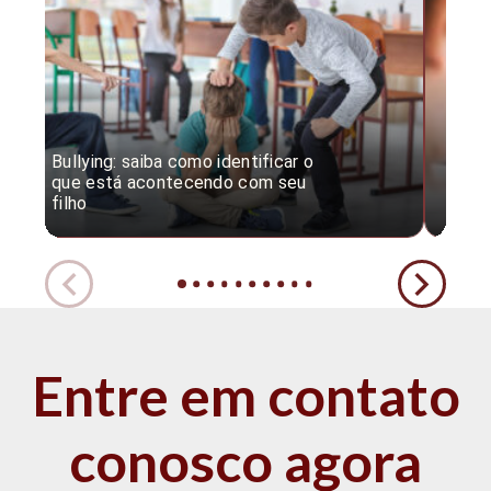
Bullying: saiba como identificar o
Desc
que está acontecendo com seu
desv
filho
expe
Entre em contato
conosco agora