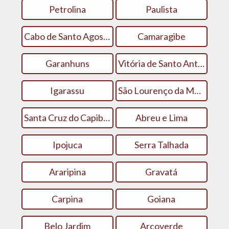
Petrolina
Paulista
Cabo de Santo Agostinho
Camaragibe
Garanhuns
Vitória de Santo Antão
Igarassu
São Lourenço da Mata
Santa Cruz do Capibaribe
Abreu e Lima
Ipojuca
Serra Talhada
Araripina
Gravatá
Carpina
Goiana
Belo Jardim
Arcoverde