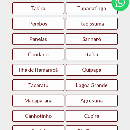
Tabira
Tupanatinga
Pombos
Itapissuma
Panelas
Sanharó
Condado
Itaíba
Ilha de Itamaracá
Quipapá
Tacaratu
Lagoa Grande
Macaparana
Agrestina
Canhotinho
Cupira