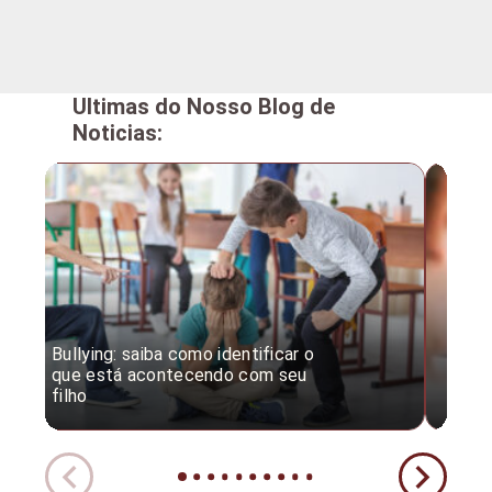
Ultimas do Nosso Blog de
Noticias:
Bullying: saiba como identificar o
Desc
que está acontecendo com seu
desv
filho
expe