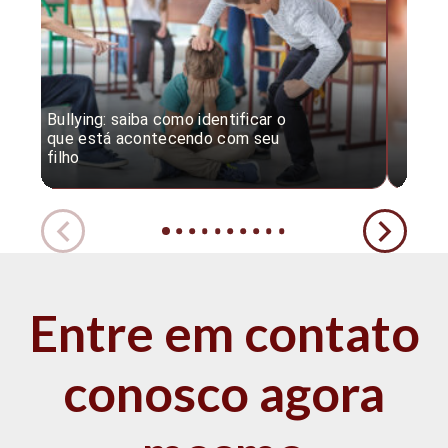
Bullying: saiba como identificar o
Desc
que está acontecendo com seu
desv
filho
expe
Entre em contato
conosco agora