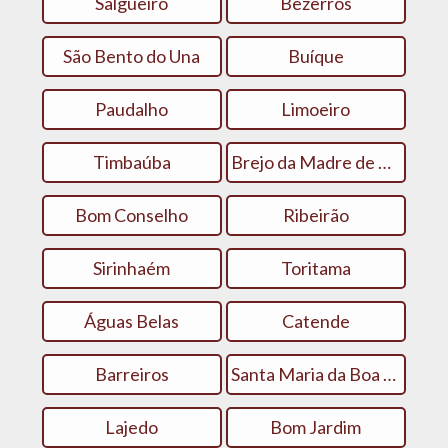
Salgueiro
Bezerros
São Bento do Una
Buíque
Paudalho
Limoeiro
Timbaúba
Brejo da Madre de Deus
Bom Conselho
Ribeirão
Sirinhaém
Toritama
Águas Belas
Catende
Barreiros
Santa Maria da Boa Vista
Lajedo
Bom Jardim