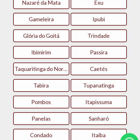
Nazaré da Mata
Exu
Gameleira
Ipubi
Glória do Goitá
Trindade
Ibimirim
Passira
Taquaritinga do Norte
Caetés
Tabira
Tupanatinga
Pombos
Itapissuma
Panelas
Sanharó
Condado
Itaíba