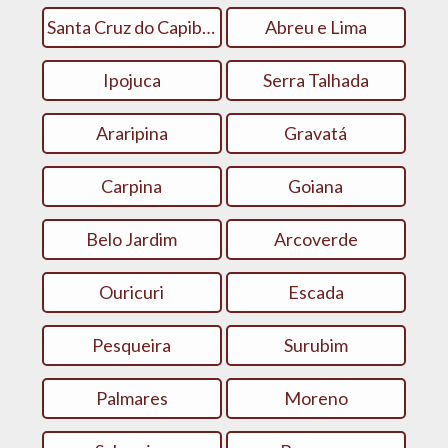
Santa Cruz do Capibaribe
Abreu e Lima
Ipojuca
Serra Talhada
Araripina
Gravatá
Carpina
Goiana
Belo Jardim
Arcoverde
Ouricuri
Escada
Pesqueira
Surubim
Palmares
Moreno