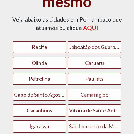
mesmo
Veja abaixo as cidades em Pernambuco que
atuamos ou clique
AQUI
Recife
Jaboatão dos Guararapes
Olinda
Caruaru
Petrolina
Paulista
Cabo de Santo Agostinho
Camaragibe
Garanhuns
Vitória de Santo Antão
Igarassu
São Lourenço da Mata