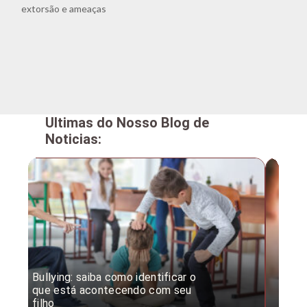
extorsão e ameaças
Ultimas do Nosso Blog de
Noticias:
Bullying: saiba como identificar o
Desc
que está acontecendo com seu
desv
filho
expe