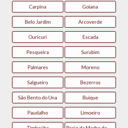
Carpina
Goiana
Belo Jardim
Arcoverde
Ouricuri
Escada
Pesqueira
Surubim
Palmares
Moreno
Salgueiro
Bezerros
São Bento do Una
Buíque
Paudalho
Limoeiro
Timbaúba
Brejo da Madre de Deus