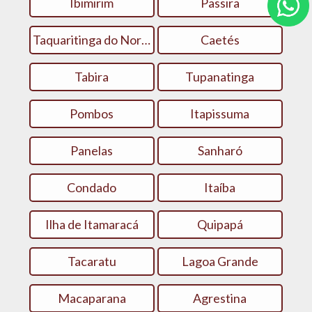
Ibimirim
Passira
Taquaritinga do Norte
Caetés
Tabira
Tupanatinga
Pombos
Itapissuma
Panelas
Sanharó
Condado
Itaíba
Ilha de Itamaracá
Quipapá
Tacaratu
Lagoa Grande
Macaparana
Agrestina