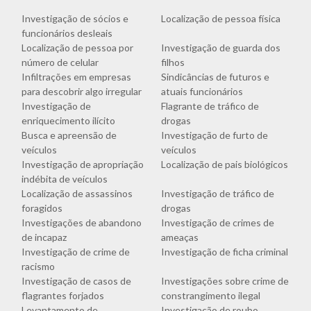
Investigação de sócios e
Localização de pessoa física
funcionários desleais
Localização de pessoa por
Investigação de guarda dos
número de celular
filhos
Infiltrações em empresas
Sindicâncias de futuros e
para descobrir algo irregular
atuais funcionários
Investigação de
Flagrante de tráfico de
enriquecimento ilícito
drogas
Busca e apreensão de
Investigação de furto de
veículos
veículos
Investigação de apropriação
Localização de pais biológicos
indébita de veículos
Localização de assassinos
Investigação de tráfico de
foragidos
drogas
Investigações de abandono
Investigação de crimes de
de incapaz
ameaças
Investigação de crime de
Investigação de ficha criminal
racismo
Investigação de casos de
Investigações sobre crime de
flagrantes forjados
constrangimento ilegal
Levantamento de
Investigação de roubo