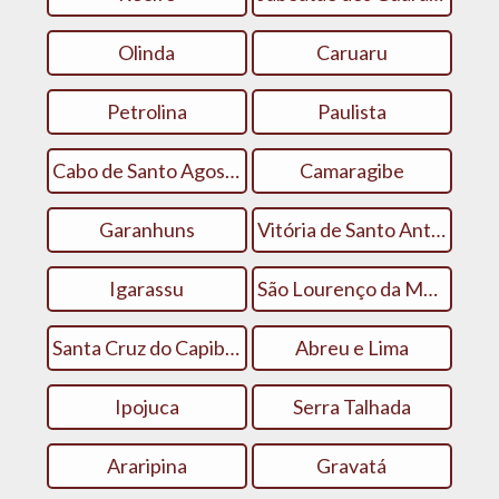
Olinda
Caruaru
Petrolina
Paulista
Cabo de Santo Agostinho
Camaragibe
Garanhuns
Vitória de Santo Antão
Igarassu
São Lourenço da Mata
Santa Cruz do Capibaribe
Abreu e Lima
Ipojuca
Serra Talhada
Araripina
Gravatá