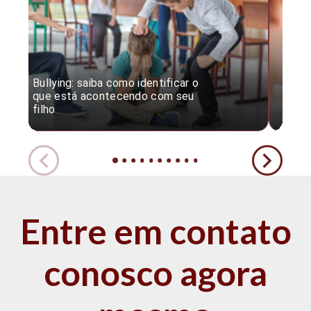
Bullying: saiba como identificar o
Desc
que está acontecendo com seu
desv
filho
expe
Entre em contato
conosco agora