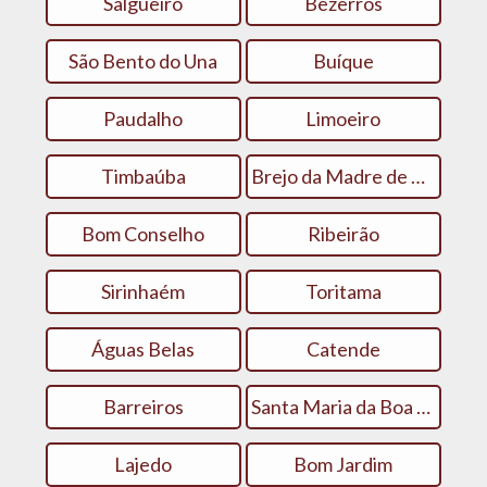
Salgueiro
Bezerros
São Bento do Una
Buíque
Paudalho
Limoeiro
Timbaúba
Brejo da Madre de Deus
Bom Conselho
Ribeirão
Sirinhaém
Toritama
Águas Belas
Catende
Barreiros
Santa Maria da Boa Vista
Lajedo
Bom Jardim