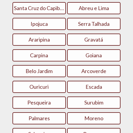
Santa Cruz do Capibaribe
Abreu e Lima
Ipojuca
Serra Talhada
Araripina
Gravatá
Carpina
Goiana
Belo Jardim
Arcoverde
Ouricuri
Escada
Pesqueira
Surubim
Palmares
Moreno