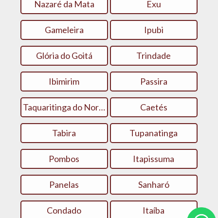
Nazaré da Mata
Exu
Gameleira
Ipubi
Glória do Goitá
Trindade
Ibimirim
Passira
Taquaritinga do Norte
Caetés
Tabira
Tupanatinga
Pombos
Itapissuma
Panelas
Sanharó
Condado
Itaíba