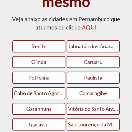
mesmo
Veja abaixo as cidades em Pernambuco que
atuamos ou clique
AQUI
Recife
Jaboatão dos Guararapes
Olinda
Caruaru
Petrolina
Paulista
Cabo de Santo Agostinho
Camaragibe
Garanhuns
Vitória de Santo Antão
Igarassu
São Lourenço da Mata