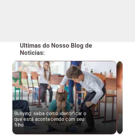
Ultimas do Nosso Blog de
Noticias:
Bullying: saiba como identificar o
Desc
que está acontecendo com seu
desv
filho
expe