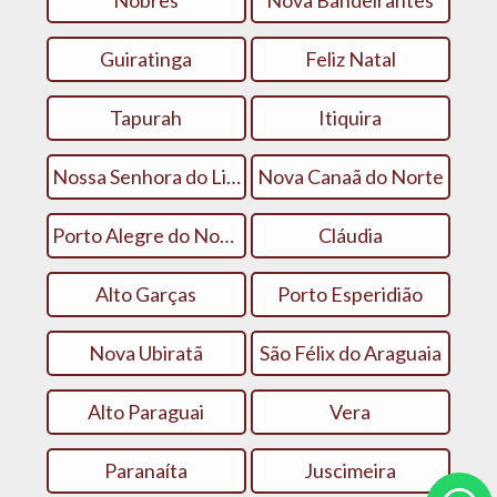
Nobres
Nova Bandeirantes
Guiratinga
Feliz Natal
Tapurah
Itiquira
Nossa Senhora do Livramento
Nova Canaã do Norte
Porto Alegre do Norte
Cláudia
Alto Garças
Porto Esperidião
Nova Ubiratã
São Félix do Araguaia
Alto Paraguai
Vera
Paranaíta
Juscimeira