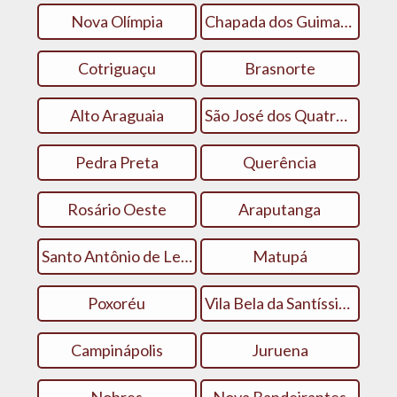
Nova Olímpia
Chapada dos Guimarães
Cotriguaçu
Brasnorte
Alto Araguaia
São José dos Quatro Marcos
Pedra Preta
Querência
Rosário Oeste
Araputanga
Santo Antônio de Leverger
Matupá
Poxoréu
Vila Bela da Santíssima Trindade
Campinápolis
Juruena