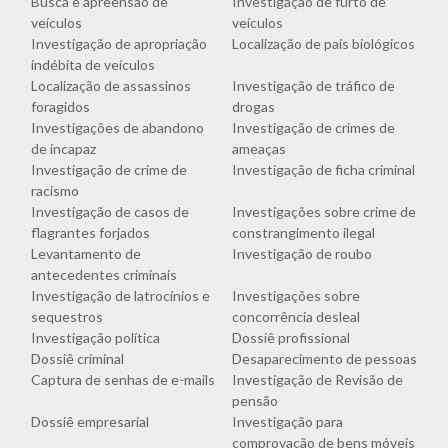
Busca e apreensão de
Investigação de furto de
veículos
veículos
Investigação de apropriação
Localização de pais biológicos
indébita de veículos
Localização de assassinos
Investigação de tráfico de
foragidos
drogas
Investigações de abandono
Investigação de crimes de
de incapaz
ameaças
Investigação de crime de
Investigação de ficha criminal
racismo
Investigação de casos de
Investigações sobre crime de
flagrantes forjados
constrangimento ilegal
Levantamento de
Investigação de roubo
antecedentes criminais
Investigação de latrocínios e
Investigações sobre
sequestros
concorrência desleal
Investigação política
Dossiê profissional
Dossiê criminal
Desaparecimento de pessoas
Captura de senhas de e-mails
Investigação de Revisão de
pensão
Dossiê empresarial
Investigação para
comprovação de bens móveis