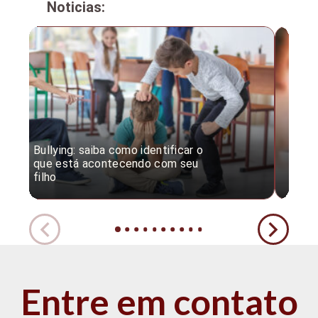
Noticias:
Bullying: saiba como identificar o
Desc
que está acontecendo com seu
desv
filho
expe
Entre em contato