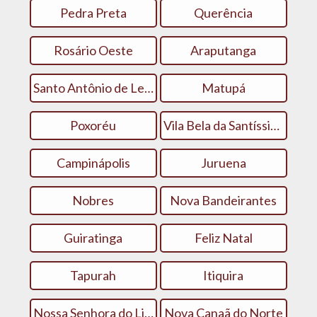
Pedra Preta
Querência
Rosário Oeste
Araputanga
Santo Antônio de Leverger
Matupá
Poxoréu
Vila Bela da Santíssima Trindade
Campinápolis
Juruena
Nobres
Nova Bandeirantes
Guiratinga
Feliz Natal
Tapurah
Itiquira
Nossa Senhora do Livramento
Nova Canaã do Norte