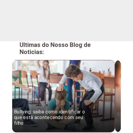
Ultimas do Nosso Blog de
Noticias:
Bullying: saiba como identificar o
Desc
que está acontecendo com seu
desv
filho
expe