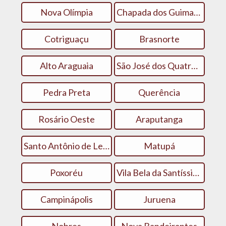
Nova Olímpia
Chapada dos Guimarães
Cotriguaçu
Brasnorte
Alto Araguaia
São José dos Quatro Marcos
Pedra Preta
Querência
Rosário Oeste
Araputanga
Santo Antônio de Leverger
Matupá
Poxoréu
Vila Bela da Santíssima Trindade
Campinápolis
Juruena