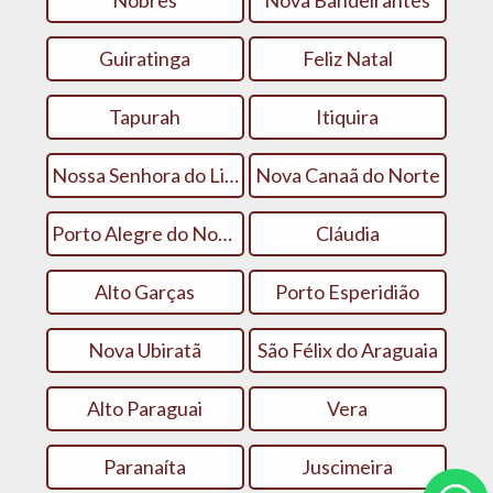
Nobres
Nova Bandeirantes
Guiratinga
Feliz Natal
Tapurah
Itiquira
Nossa Senhora do Livramento
Nova Canaã do Norte
Porto Alegre do Norte
Cláudia
Alto Garças
Porto Esperidião
Nova Ubiratã
São Félix do Araguaia
Alto Paraguai
Vera
Paranaíta
Juscimeira