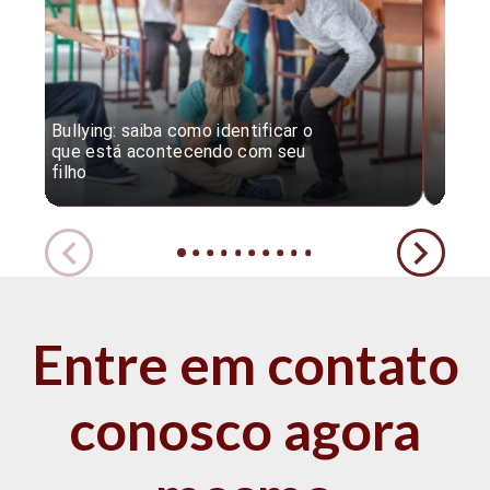
Bullying: saiba como identificar o
Desc
que está acontecendo com seu
desv
filho
expe
Entre em contato
conosco agora