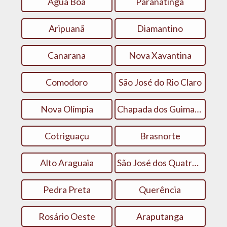
Água Boa
Paranatinga
Aripuanã
Diamantino
Canarana
Nova Xavantina
Comodoro
São José do Rio Claro
Nova Olímpia
Chapada dos Guimarães
Cotriguaçu
Brasnorte
Alto Araguaia
São José dos Quatro Marcos
Pedra Preta
Querência
Rosário Oeste
Araputanga