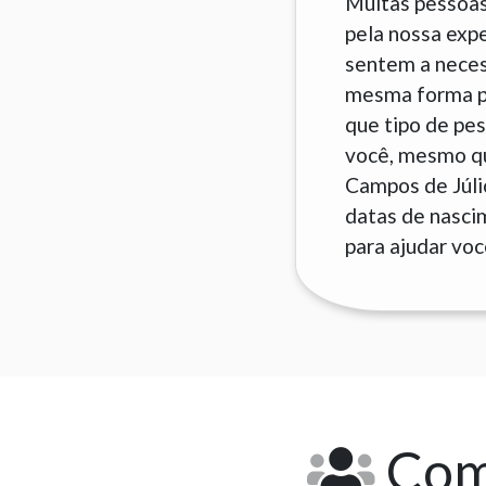
Muitas pessoas
pela nossa exp
sentem a neces
mesma forma pa
que tipo de pes
você, mesmo que
Campos de Júli
datas de nascim
para ajudar voc
Como