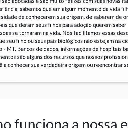
 são adotadas e são muito felizes com suas novas fam
eriência, sabemos que em algum momento da vida fil
sidade de conhecerem sua origem, de saberem de o
is que deram seus filhos para adoção querem saber 
soas se tornaram na vida. Nós facilitamos essas des
 seu filho ou seus pais biológicos não estejam na c
o - MT. Bancos de dados, informações de hospitais 
entos são alguns dos recursos que nossos profissiona
ê a conhecer sua verdadeira origem ou reencontrar se
 funciona a nossa 