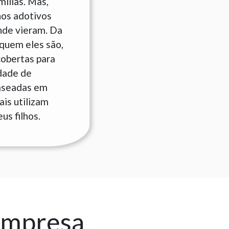
ílias. Mas,
hos adotivos
nde vieram. Da
quem eles são,
cobertas para
idade de
baseadas em
is utilizam
us filhos.
empresa