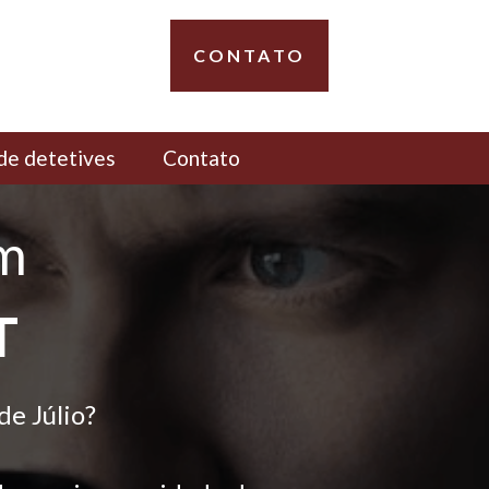
CONTATO
de detetives
Contato
em
T
e Júlio?