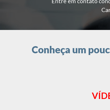
Entre em contato conos
Cam
Conheça um pouco
VÍD