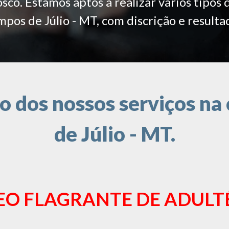
co. Estamos aptos a realizar vários tipos 
pos de Júlio - MT, com discrição e resulta
 dos nossos serviços na
de Júlio - MT.
EO FLAGRANTE DE ADULT