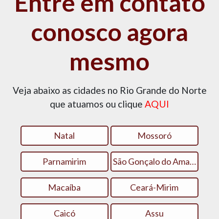
Entre em contato
conosco agora
mesmo
Veja abaixo as cidades no Rio Grande do Norte
que atuamos ou clique
AQUI
Natal
Mossoró
Parnamirim
São Gonçalo do Amarante
Macaíba
Ceará-Mirim
Caicó
Assu