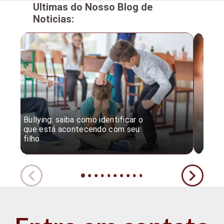
Ultimas do Nosso Blog de
Noticias:
Bullying: saiba como identificar o
Desc
que está acontecendo com seu
desv
filho
expe