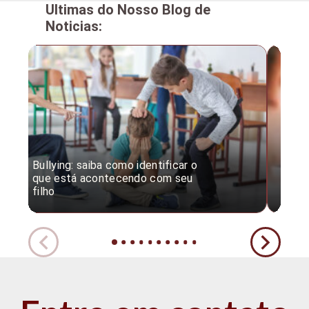
Ultimas do Nosso Blog de
Noticias:
Bullying: saiba como identificar o
Desc
que está acontecendo com seu
desv
filho
expe