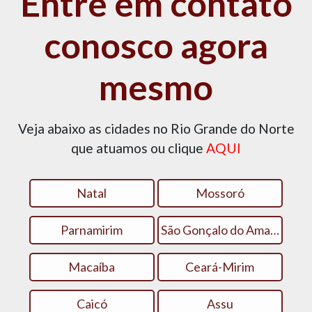
Entre em contato
conosco agora
mesmo
Veja abaixo as cidades no Rio Grande do Norte
que atuamos ou clique
AQUI
Natal
Mossoró
Parnamirim
São Gonçalo do Amarante
Macaíba
Ceará-Mirim
Caicó
Assu