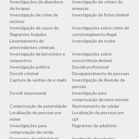
Investigações de abandono
Investigação de crimes de
de incapaz
ameaças
Investigação de crime de
Investigação de ficha criminal
racismo
Investigação de casos de
Investigações sobre crime de
flagrantes forjados
constrangimento ilegal
Levantamento de
Investigação de roubo
antecedentes criminais
Investigação de latrocínios e
Investigações sobre
sequestros
concorrência desleal
Investigação política
Dossiê profissional
Dossiê criminal
Desaparecimento de pessoas
Captura de senhas de e-mails
Investigação de Revisão de
pensão
Dossiê empresarial
Investigação para
comprovação de bens móveis
Comprovação de paternidade
Rastreamento de celular
Localização de pessoas por
Localização de pessoas por
nome
cpf
Investigações para
Flagrantes de adultério
comprovação de renda
Flagrantes de infidelidade
localização de veículos