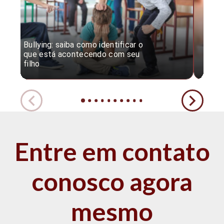
Bullying: saiba como identificar o
Desc
que está acontecendo com seu
desv
filho
expe
Entre em contato
conosco agora
mesmo