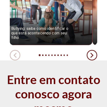
Bullying: saiba como identificar o
Desc
que está acontecendo com seu
desv
filho
expe
Entre em contato
conosco agora