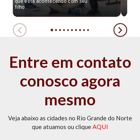
que está acontecendo com seu
desv
filho
expe
Entre em contato
conosco agora
mesmo
Veja abaixo as cidades no Rio Grande do Norte
que atuamos ou clique
AQUI