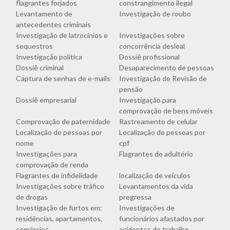
flagrantes forjados
constrangimento ilegal
Levantamento de
Investigação de roubo
antecedentes criminais
Investigação de latrocínios e
Investigações sobre
sequestros
concorrência desleal
Investigação política
Dossiê profissional
Dossiê criminal
Desaparecimento de pessoas
Captura de senhas de e-mails
Investigação de Revisão de
pensão
Dossiê empresarial
Investigação para
comprovação de bens móveis
Comprovação de paternidade
Rastreamento de celular
Localização de pessoas por
Localização de pessoas por
nome
cpf
Investigações para
Flagrantes de adultério
comprovação de renda
Flagrantes de infidelidade
localização de veículos
Investigações sobre tráfico
Levantamentos da vida
de drogas
pregressa
Investigação de furtos em:
Investigações de
residências, apartamentos,
funcionários afastados por
comércios
acidentes de trabalho