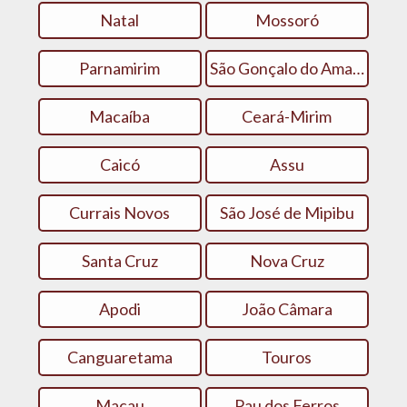
Natal
Mossoró
Parnamirim
São Gonçalo do Amarante
Macaíba
Ceará-Mirim
Caicó
Assu
Currais Novos
São José de Mipibu
Santa Cruz
Nova Cruz
Apodi
João Câmara
Canguaretama
Touros
Macau
Pau dos Ferros