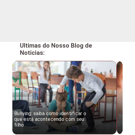
Ultimas do Nosso Blog de
Noticias:
Bullying: saiba como identificar o
Desc
que está acontecendo com seu
desv
filho
expe