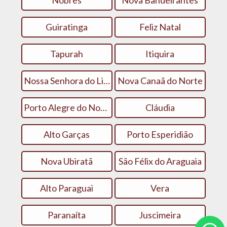
Nobres
Nova Bandeirantes
Guiratinga
Feliz Natal
Tapurah
Itiquira
Nossa Senhora do Livramento
Nova Canaã do Norte
Porto Alegre do Norte
Cláudia
Alto Garças
Porto Esperidião
Nova Ubiratã
São Félix do Araguaia
Alto Paraguai
Vera
Paranaíta
Juscimeira