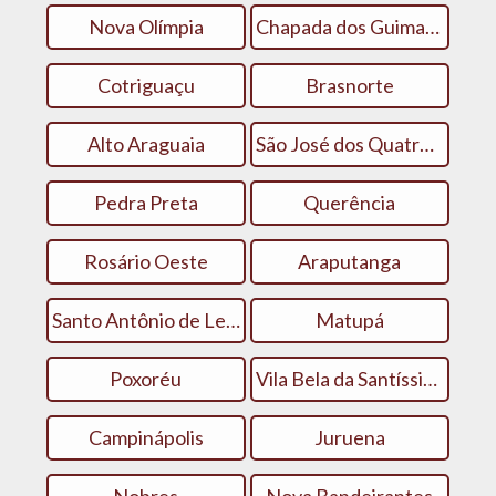
Nova Olímpia
Chapada dos Guimarães
Cotriguaçu
Brasnorte
Alto Araguaia
São José dos Quatro Marcos
Pedra Preta
Querência
Rosário Oeste
Araputanga
Santo Antônio de Leverger
Matupá
Poxoréu
Vila Bela da Santíssima Trindade
Campinápolis
Juruena