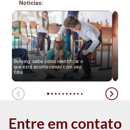
Noticias:
Bullying: saiba como identificar o
Desc
que está acontecendo com seu
desv
filho
expe
Entre em contato