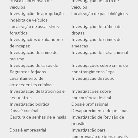
Busca e apreensão de
Investigação de furto de
veículos
veículos
Investigação de apropriação
Localização de pais biológicos
indébita de veículos
Localização de assassinos
Investigação de tráfico de
foragidos
drogas
Investigações de abandono
Investigação de crimes de
de incapaz
ameaças
Investigação de crime de
Investigação de ficha criminal
racismo
Investigação de casos de
Investigações sobre crime de
flagrantes forjados
constrangimento ilegal
Levantamento de
Investigação de roubo
antecedentes criminais
Investigação de latrocínios e
Investigações sobre
sequestros
concorrência desleal
Investigação política
Dossiê profissional
Dossiê criminal
Desaparecimento de pessoas
Captura de senhas de e-mails
Investigação de Revisão de
pensão
Dossiê empresarial
Investigação para
comprovação de bens móveis