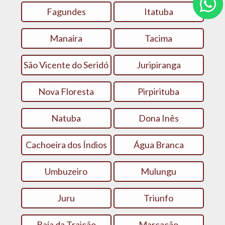
Fagundes
Itatuba
Manaíra
Tacima
São Vicente do Seridó
Juripiranga
Nova Floresta
Pirpirituba
Natuba
Dona Inês
Cachoeira dos Índios
Água Branca
Umbuzeiro
Mulungu
Juru
Triunfo
Baía da Traição
Marcação