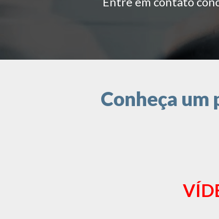
Entre em contato conos
Conheça um p
VÍD