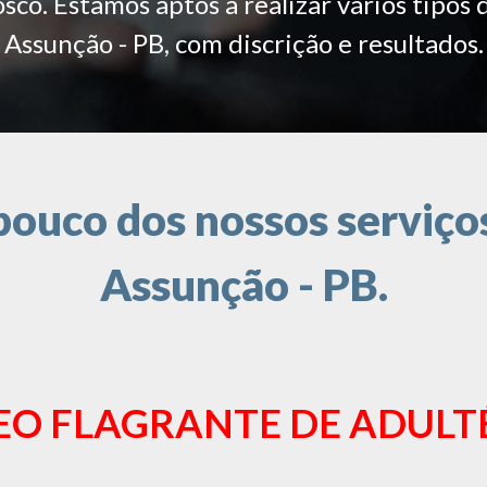
co. Estamos aptos a realizar vários tipos 
Assunção - PB, com discrição e resultados.
ouco dos nossos serviços
Assunção - PB.
EO FLAGRANTE DE ADULT