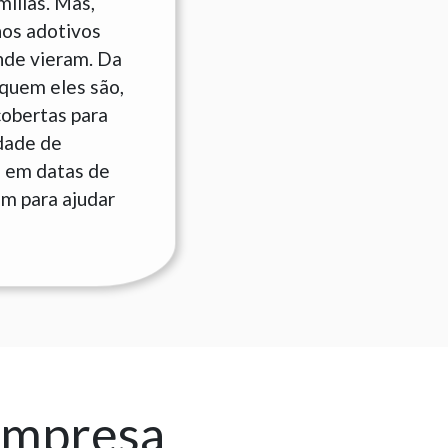
ílias. Mas,
hos adotivos
nde vieram. Da
quem eles são,
cobertas para
idade de
s em datas de
am para ajudar
empresa