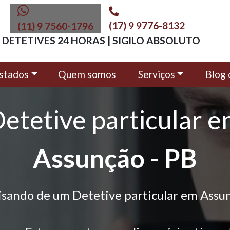
(17) 9 9776-8132
(11) 9 7560-1796
DETETIVES 24 HORAS | SIGILO ABSOLUTO
stados
Quem somos
Serviços
Blog 
etetive particular 
Assunção - PB
isando de um Detetive particular em Assu