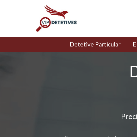
Detetive Particular
E
D
Prec