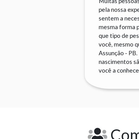
Muitas pessoas
pela nossa exp
sentem a neces
mesma forma pa
que tipo de pes
você, mesmo que
Assunção - PB.
nascimentos são
você a conhecer
Como