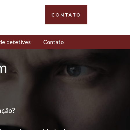
CONTATO
de detetives
Contato
em
nção?