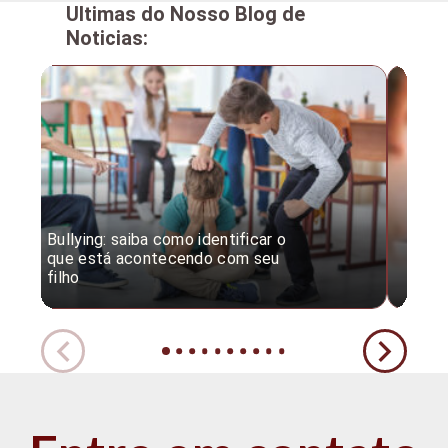
Ultimas do Nosso Blog de
Noticias:
Bullying: saiba como identificar o
Desc
que está acontecendo com seu
desv
filho
expe