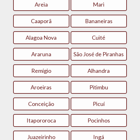
Areia
Mari
Caaporã
Bananeiras
Alagoa Nova
Cuité
Araruna
São José de Piranhas
Remígio
Alhandra
Aroeiras
Pitimbu
Conceição
Picuí
Itapororoca
Pocinhos
Juazeirinho
Ingá