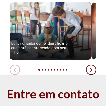
Bullying: saiba como identificar o
Desc
que está acontecendo com seu
desv
filho
expe
Entre em contato