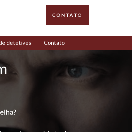
CONTATO
de detetives
Contato
em
Velha?