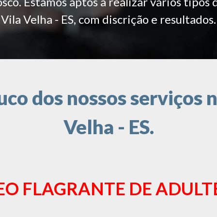
co. Estamos aptos a realizar vários tipos 
Vila Velha - ES, com discrição e resultados.
o dos nossos serviços n
Velha - ES.
EO FLAGRANTE DE ADULT