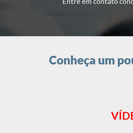
Entre em contato conos
Conheça um pouc
VÍD