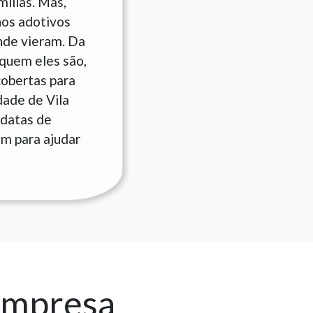
ílias. Mas,
hos adotivos
nde vieram. Da
quem eles são,
cobertas para
dade de Vila
 datas de
am para ajudar
empresa