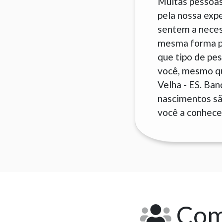
Muitas pessoas
pela nossa exp
sentem a neces
mesma forma pa
que tipo de pes
você, mesmo que
Velha - ES. Ba
nascimentos são
você a conhecer
Como