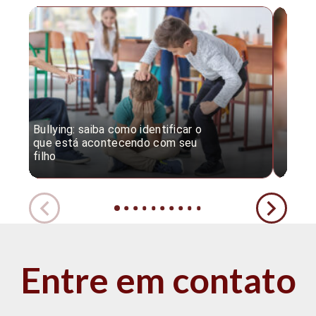
Bullying: saiba como identificar o
Desc
que está acontecendo com seu
desv
filho
expe
Entre em contato