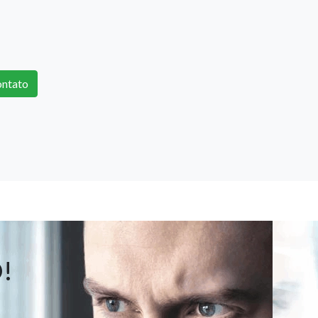
ntato
!