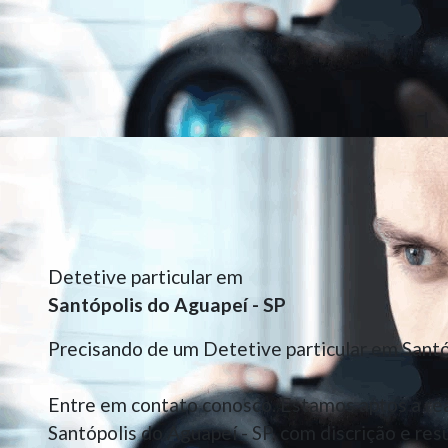
Detetive particular em
Santópolis do Aguapeí - SP
Precisando de um Detetive particular em Santó
Entre em contato conosco. Estamos aptos a real
Santópolis do Aguapeí - SP, com discrição e res