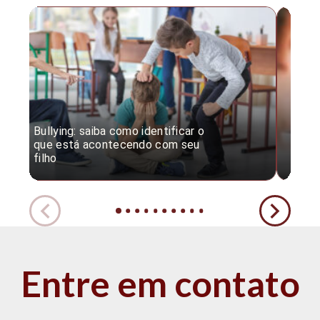
Bullying: saiba como identificar o
Desc
que está acontecendo com seu
desv
filho
expe
Entre em contato