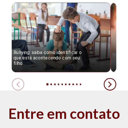
Bullying: saiba como identificar o
Desc
que está acontecendo com seu
desv
filho
expe
Entre em contato