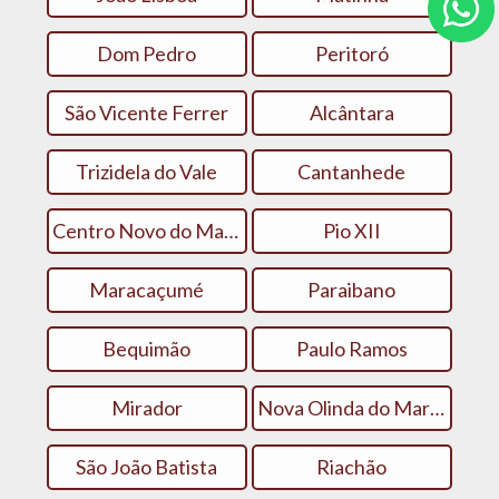
Dom Pedro
Peritoró
São Vicente Ferrer
Alcântara
Trizidela do Vale
Cantanhede
Centro Novo do Maranhão
Pio XII
Maracaçumé
Paraibano
Bequimão
Paulo Ramos
Mirador
Nova Olinda do Maranhão
São João Batista
Riachão